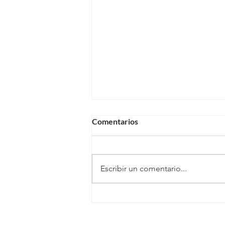
Comentarios
Escribir un comentario...
Autoridades visitan el CVT de
San Ramón y conocen el
trabajo de la Fundación