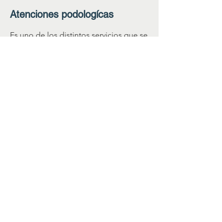
Atenciones
podologícas
Es uno de los distintos servicios que se
realizan en las visitas
Estimulaciones cognitivas
Por medio de distintas actividades se
estimula la mente y la memoria